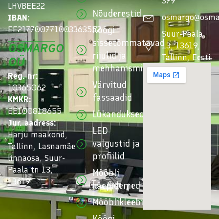
379
LHVBEE22
Nõuderestid
osmargo@osma
IBAN:
EE217700771003363552
Köögi
Suur-Paala
sissetõmmatavad
13, 13619,
OSMARGO
riiulid ja
Tallinn, Eesti
OÜ
mehhanismid
Reg. nr:
Värvitud
10365062
fassaadid
KMKR:
EE100818655
Lükanduksed/kupeeuksed
Jur. aadress:
LED
Harju maakond,
valgustid ja
Tallinn, Lasnamäe
profiilid
linnaosa, Suur-
Paala tn 13,
Mööbli
13619
käepidemed
Mööblikleebised
Köögi