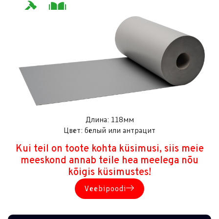
Длина: 118мм
Цвет: белый или антрацит
Kui teil on toote kohta küsimusi, siis meie
meeskond annab teile hea meelega nõu
kõigis küsimustes!
Veebipoodi