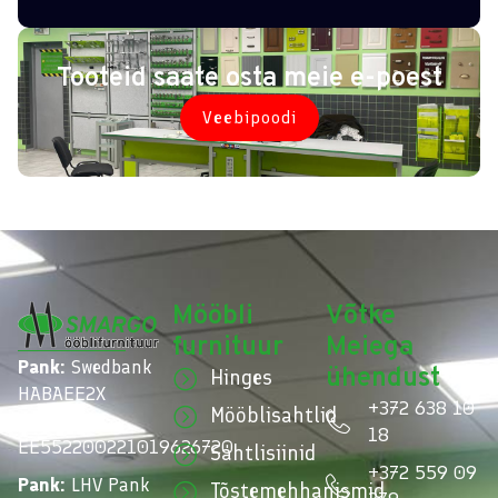
Tooteid saate osta meie e-poest
Veebipoodi
Mööbli
Võtke
furnituur
Meiega
Pank:
Swedbank
ühendust
Hinges
HABAEE2X
+372 638 10
Mööblisahtlid
IBAN:
18
EE552200221019626720
Sahtlisiinid
+372 559 09
Pank:
LHV Pank
Tõstemehhanismid