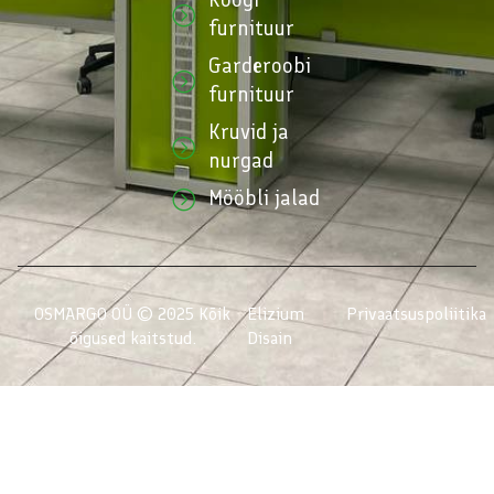
furnituur
Garderoobi
furnituur
Kruvid ja
nurgad
Mööbli jalad
OSMARGO OÜ © 2025 Kõik
Elizium
Privaatsuspoliitika
õigused kaitstud.
Disain