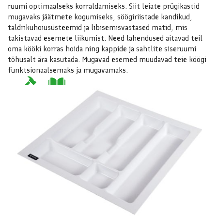
ruumi optimaalseks korraldamiseks. Siit leiate prügikastid
mugavaks jäätmete kogumiseks, söögiriistade kandikud,
taldrikuhoiusüsteemid ja libisemisvastased matid, mis
takistavad esemete liikumist. Need lahendused aitavad teil
oma kööki korras hoida ning kappide ja sahtlite siseruumi
tõhusalt ära kasutada. Mugavad esemed muudavad teie köögi
funktsionaalsemaks ja mugavamaks.